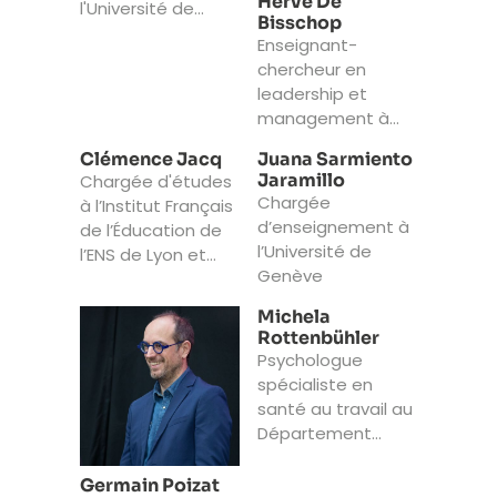
Hervé De
l'Université de
Bisschop
Genève
Enseignant-
chercheur en
leadership et
management à
l'Institut AgroSup
Clémence Jacq
Juana Sarmiento
Dijon
Jaramillo
Chargée d'études
Chargée
à l’Institut Français
d’enseignement à
de l’Éducation de
l’Université de
l’ENS de Lyon et
Genève
post-doctorante à
l’Université de
Michela
Genève
Rottenbühler
Psychologue
spécialiste en
santé au travail au
Département
Santé, Travail et
Environnement
Germain Poizat