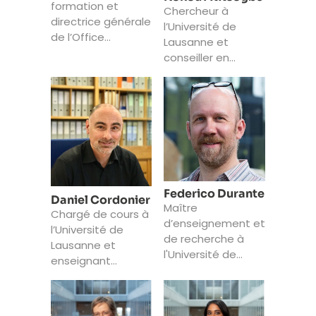
formation et
Chercheur à
directrice générale
l’Université de
de l’Office
Lausanne et
cantonal des
conseiller en
assurances
orientation
sociales à Genève
professionnelle
Federico Durante
Daniel Cordonier
Maître
Chargé de cours à
d’enseignement et
l’Université de
de recherche à
Lausanne et
l'Université de
enseignant
Lausanne
vacataire à la HES-
SO Valais-Wallis