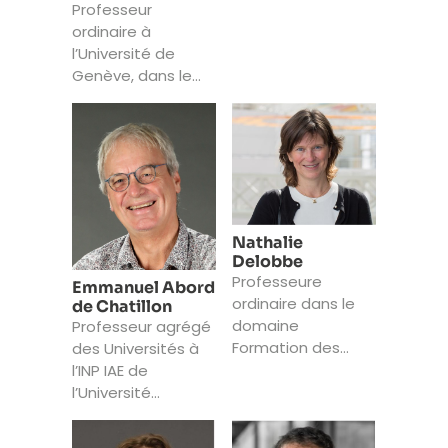
d’Unisanté à
Professeur
Lausanne
ordinaire à
l’Université de
Genève, dans le
domaine de la
Formation des
adultes et de
l’analyse du travail
Nathalie
Delobbe
Professeure
Emmanuel Abord
ordinaire dans le
de Chatillon
domaine
Professeur agrégé
Formation des
des Universités à
adultes et
l’INP IAE de
apprentissages
l’Université
dans les
Grenoble Alpes,
organisations,
chaire