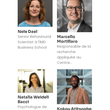
Université de
Management et
Genève
Santé au Travail.
Nele Dael
Senior Behavioural
Marcello
Mortillaro
Scientist à l'IMD
Responsable de la
Business School
recherche
appliquée au
Centre
Interfacultaire en
Sciences
affectives de
l’Université de
Genève
Natalia Weideli
Bacci
Psychologue de
Kokou Atitsogbe