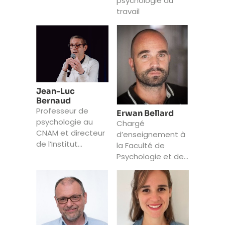
psychologie du
travail
Jean-Luc
Bernaud
Professeur de
Erwan Bellard
psychologie au
Chargé
CNAM et directeur
d’enseignement à
de l’Institut
la Faculté de
National d’Études
Psychologie et des
du Travail et
Sciences de
d’Orientation
l’éducation,
Professionnelle.
Université de
Genève