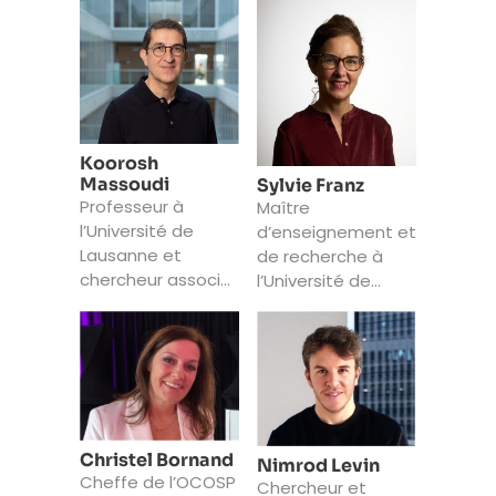
Lausanne
conseillère
d’orientation
Koorosh
Massoudi
Sylvie Franz
Professeur à
Maître
l’Université de
d’enseignement et
Lausanne et
de recherche à
chercheur associé
l’Université de
au LIVES
Lausanne et
psychologue FSP
Christel Bornand
Nimrod Levin
Cheffe de l’OCOSP
Chercheur et