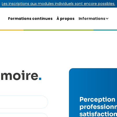
Les inscriptions aux modules individuels sont encore possibles.
Formations continues
À propos
Informations
moire
.
Perception 
profession
satisfaction