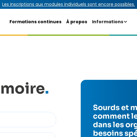
Les inscriptions aux modules individuels sont encore possibles.
Formations continues
À propos
Informations
moire
.
Sourds et m
comment les
dans les or
besoins spé