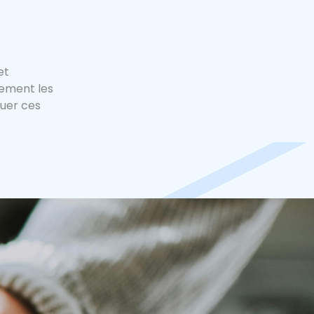
et
cement les
quer ces