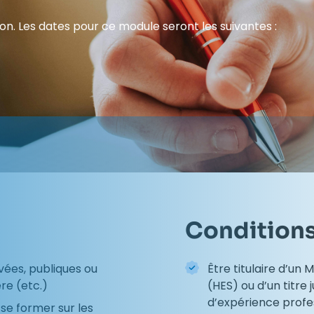
. Les dates pour ce module seront les suivantes :
Conditions
vées, publiques ou
Être titulaire d’un 
ère (etc.)
(HES) ou d’un titre 
d’expérience profe
e former sur les