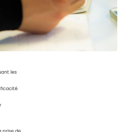
uant les
ficacité
r
 prise de