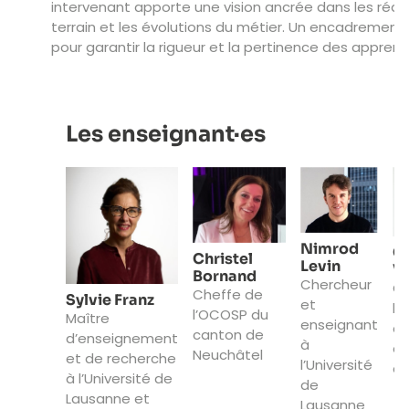
intervenant apporte une vision ancrée dans les réali
terrain et les évolutions du métier. Un encadrement
pour garantir la rigueur et la pertinence des apprent
Les enseignant·es
Nimrod
C
Christel
Levin
V
Bornand
Chercheur
Ch
Cheffe de
Sylvie Franz
et
l’
l’OCOSP du
Maître
enseignant
d’
canton de
d’enseignement
à
du
Neuchâtel
et de recherche
l’Université
du
à l’Université de
de
Lausanne et
Lausanne