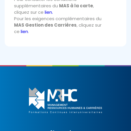
supplémentaires du
MAS à la carte
,
cliquez sur ce
lien.
Pour les exigences complémentaires du
MAS Gestion des Carrières
, cliquez sur
ce
lien
.